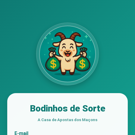
Bodinhos de Sorte
A Casa de Apostas dos Maçons
E-mail